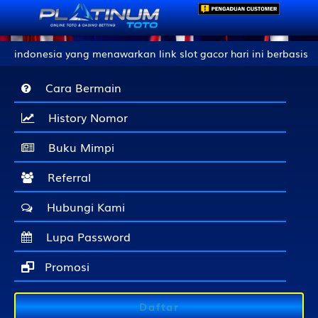
g menawarkan link slot gacor hari ini berbasis slot777 resmi d
Cara Bermain
History Nomor
Buku Mimpi
Referral
Hubungi Kami
Lupa Password
Promosi
Daftar