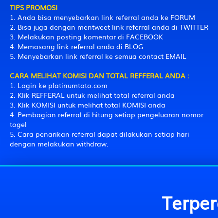
TIPS PROMOSI
1. Anda bisa menyebarkan link referral anda ke FORUM
2. Bisa juga dengan mentweet link referral anda di TWITTER
3. Melakukan posting komentar di FACEBOOK
4. Memasang link referral anda di BLOG
5. Menyebarkan link referral ke semua contact EMAIL
CARA MELIHAT KOMISI DAN TOTAL REFFERAL ANDA :
1. Login ke platinumtoto.com
2. Klik REFFERAL untuk melihat total referral anda
3. Klik KOMISI untuk melihat total KOMISI anda
4. Pembagian referral di hitung setiap pengeluaran nomor
togel
5. Cara penarikan referral dapat dilakukan setiap hari
dengan melakukan withdraw.
Terper